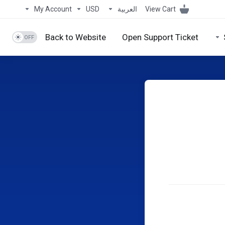
View Cart
العربية
USD
My Account
Back to Website
Open Support Ticket