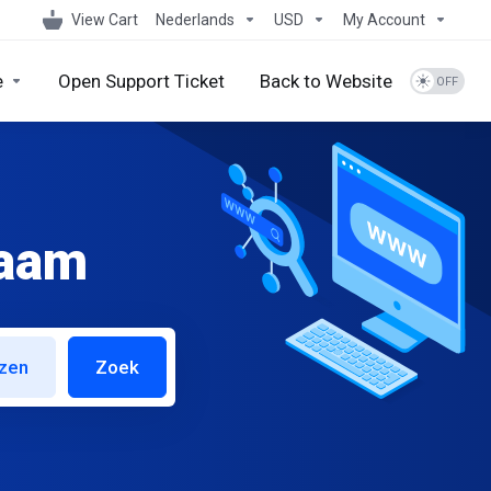
View Cart
Nederlands
USD
My Account
e
Open Support Ticket
Back to Website
naam
izen
Zoek