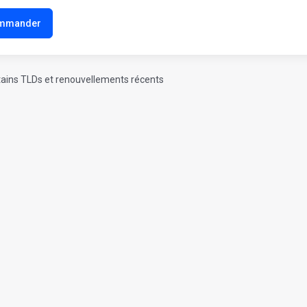
mmander
tains TLDs et renouvellements récents