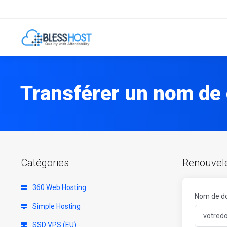
Transférer un nom de
Catégories
Renouvele
360 Web Hosting
Nom de d
Simple Hosting
SSD VPS (EU)