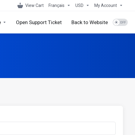
View Cart
Français
USD
My Account
e
Open Support Ticket
Back to Website